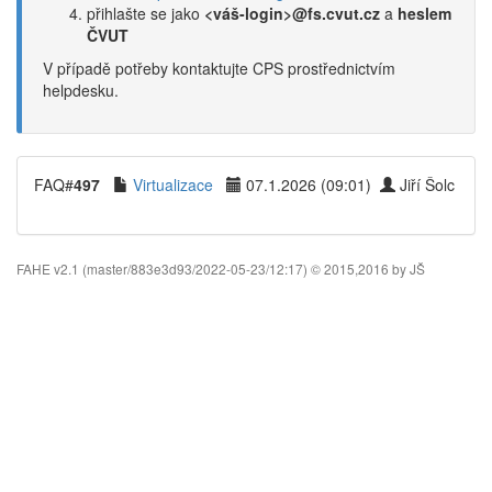
přihlašte se jako
<váš-login>@fs.cvut.cz
a
heslem
ČVUT
V případě potřeby kontaktujte CPS prostřednictvím
helpdesku.
FAQ#
497
Virtualizace
07.1.2026 (09:01)
Jiří Šolc
FAHE v2.1 (master/883e3d93/2022-05-23/12:17) © 2015,2016 by JŠ