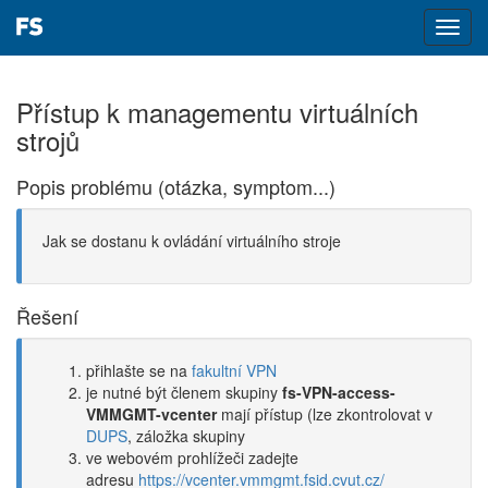
Toggl
navig
Přístup k managementu virtuálních
strojů
Popis problému (otázka, symptom...)
Jak se dostanu k ovládání virtuálního stroje
Řešení
přihlašte se na
fakultní VPN
je nutné být členem skupiny
fs-VPN-access-
VMMGMT-vcenter
mají přístup (lze zkontrolovat v
DUPS
, záložka skupiny
ve webovém prohlížeči zadejte
adresu
https://vcenter.vmmgmt.fsid.cvut.cz/