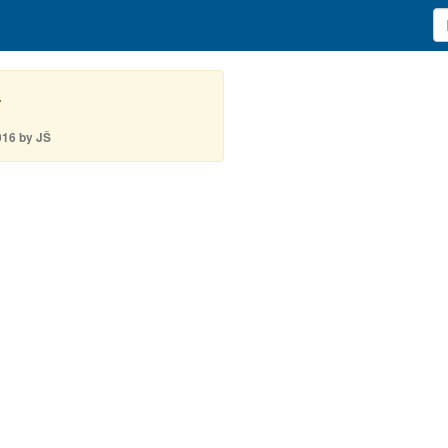
.
016 by JŠ